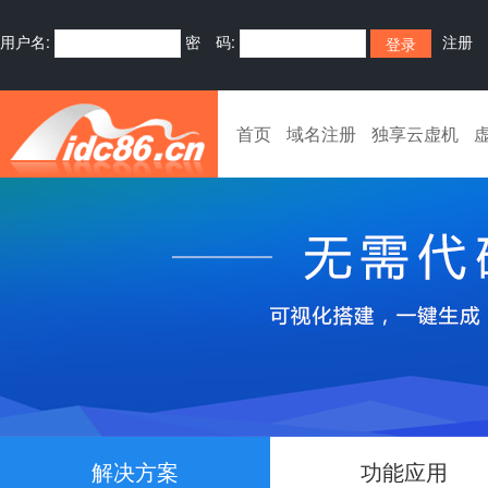
用户名:
密 码:
注册
首页
域名注册
独享云虚机
解决方案
功能应用