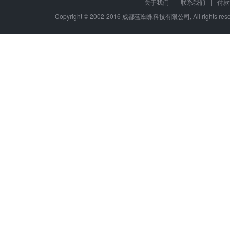
行业：
全部
全部
电商
电商
餐饮外卖
多门店
酒店
餐饮
建材
公司
汽修
家居
保健
零售
美食
关于我们
|
联系我们
|
付款
财务
医药
法务
外卖
酒业
超市
旅游
房产
家居
KTV
箱包
娱乐
美妆
婚庆
护肤
Copyright © 2002-2016 成都蓝蜘蛛科技有限公司, All rights r
去版
日用品
工具
母婴
家电
租车
婚庆
金融
房地产
丽人
场景：
全部
线上商城
官网品宣
在线点餐
到店预约
图片
类别：
全部
电商小程序
平台小程序
预约小程序
会员卡小
CD
授
小程序保障
自
快速注
微
特约